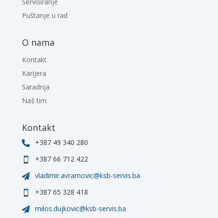
Servisiranje
Puštanje u rad
O nama
Kontakt
Karijera
Saradnja
Naš tim
Kontakt
+387 49 340 280

+387 66 712 422

vladimir.avramovic@ksb-servis.ba

+387 65 328 418

milos.dujkovic@ksb-servis.ba
